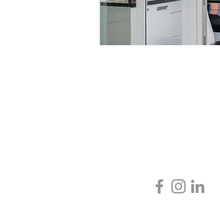
Prin noi,
pRIVESTI LUMEA!
Ferestre si Usi