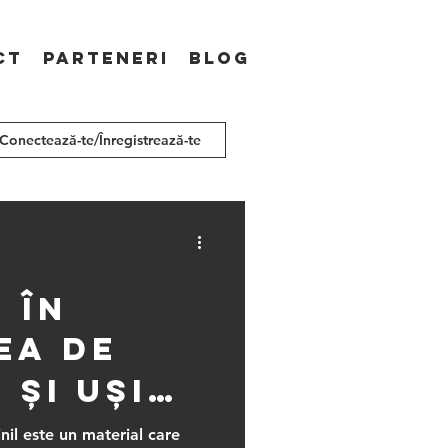
ct
Parteneri
Blog
Conectează-te/Înregistrează-te
 în
ea de
 și uși
nil este un material care