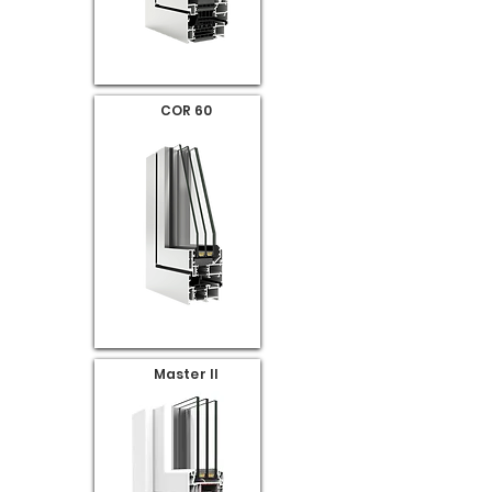
COR 60
Master II