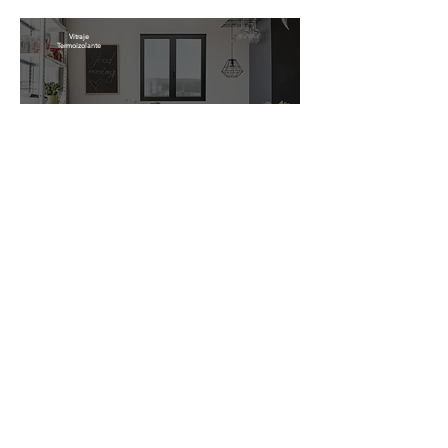
Vitraje
Termoizolante