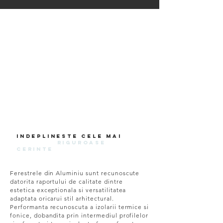
indeplineste cele mai
riguroase
cerinte
Ferestrele din Aluminiu sunt recunoscute
datorita raportului de calitate dintre
estetica exceptionala si versatilitatea
adaptata oricarui stil arhitectural.
Performanta recunoscuta a izolarii termice si
fonice, dobandita prin intermediul profilelor