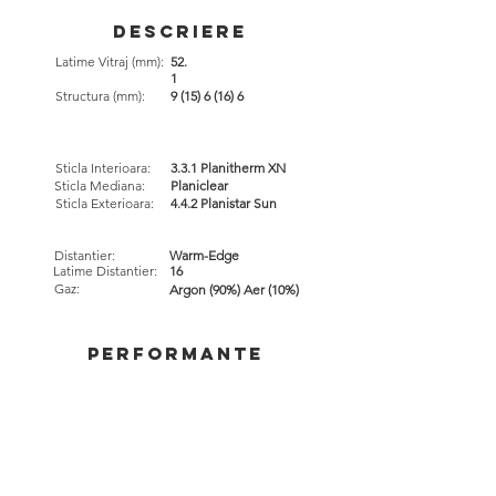
Descriere
Latime Vitraj (mm):
52.
1
Structura (mm):
9 (15) 6 (16) 6
Sticla Interioara:
3.3.1 Planitherm XN
Sticla Mediana:
Planiclear
Sticla Exterioara:
4.4.2 Planistar Sun
Distantier:
Warm-Edge
Latime Distantier:
16
Gaz:
Argon (90%) Aer (10%)
performante
63
Transmisie luminoasa(tl%):
Reflexie externa (RL ext%):
16
Factor Solar (g) :
0.33
Coeficient de transfer termic,
Ug W/(m2 .K):
0.6