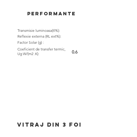
performante
Transmisie luminoasa(tl%):
Reflexie externa (RL ext%):
Factor Solar (g) :
Coeficient de transfer termic,
0.6
Ug W/(m2 .K):
vitraj din 3 foi