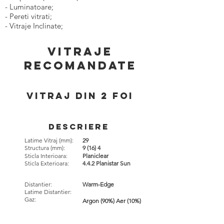
- Luminatoare;
- Pereti vitrati;
- Vitraje Inclinate;
VitrAJE
Recomandate
vitraj din 2 foi
Descriere
Latime Vitraj (mm):
29
Structura (mm):
9 (16) 4
Sticla Interioara:
Planiclear
Sticla Exterioara:
4.4.2 Planistar Sun
Distantier:
Warm-Edge
Latime Distantier:
Gaz:
Argon (90%) Aer (10%)