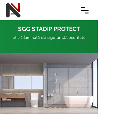
SGG STADIP PROTECT
Sticlă laminată de siguranţă/securitate