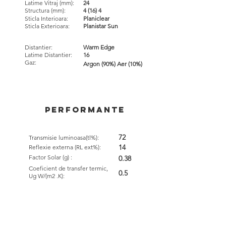
Latime Vitraj (mm):
24
Structura (mm):
4 (16) 4
Sticla Interioara:
Planiclear
Sticla Exterioara:
Planistar Sun
Distantier:
Warm Edge
Latime Distantier:
16
Gaz:
Argon (90%) Aer (10%)
performante
72
Transmisie luminoasa(tl%):
14
Reflexie externa (RL ext%):
Factor Solar (g) :
0.38
Coeficient de transfer termic,
0.5
Ug W/(m2 .K):