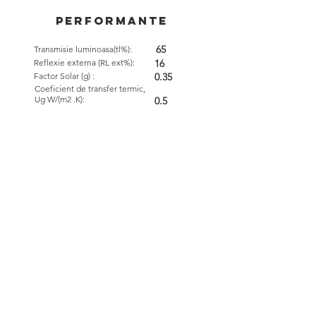
performante
65
Transmisie luminoasa(tl%):
Reflexie externa (RL ext%):
16
Factor Solar (g) :
0.35
Coeficient de transfer termic,
Ug W/(m2 .K):
0.5
SGG STADIP
SGG
PROTECT
PLANITHERM XN