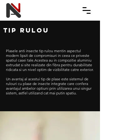
Tip Rulou
Plasele anti insecte tip rulou mentin aspectul
modern lipsit de compromisuri in ceea ce priveste
spatiul casei tale.Acestea au in compozitie aluminiu
extrudat si site realizate din fibra pentru durabilitate
ridicata si un nivel optim de vizibilitate catre exterior.
Un avantaj al acestui tip de plase este sistemul de
rulouri cu plase de insecte integrate care confera
avantajul ambelor optiuni prin utilizarea unui singur
sistem, astfel utilizand cat mai putin spatiu.