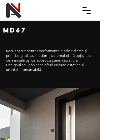
MD67
Recunoscut pentru performanțele sale ridicate și
prin designul sau modern , sistemul oferă opțiunea
de a instala uși de acces cu panel sau sticla.
Designul sau coplanar, oferă valoare estetică și
unicitate remarcabilă.