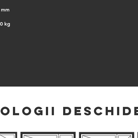
4 mm
40 kg
POLOGII dESCHID