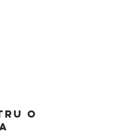
tru o
da