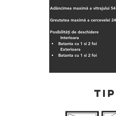
Adâncimea maximă a vitrajului 5
Greutatea maximă a cercevelei 2
Posibilități de deschidere
	Interioara
Batanta cu 1 si 2 foi
	Exterioara
Batanta cu 1 si 2 foi
TI