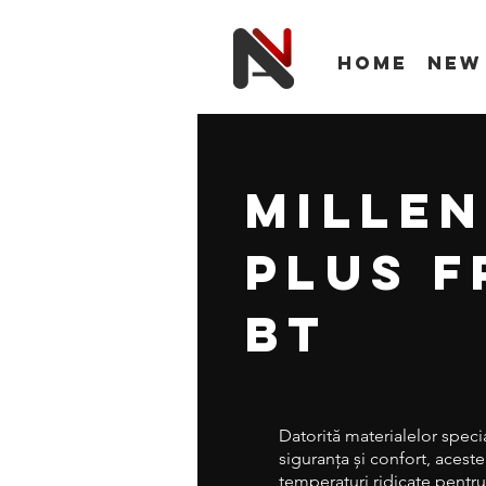
Home
New
Mille
Plus F
BT
Datorită materialelor speci
siguranța și confort, aceste
temperaturi ridicate pentru