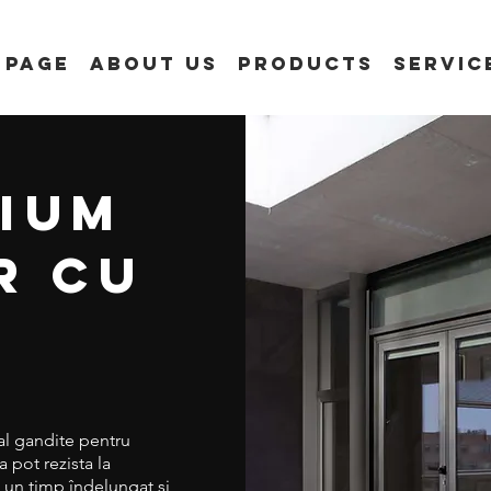
 Page
About us
Products
Servic
nium
R cu
al gandite pentru
a pot rezista la
 un timp îndelungat si