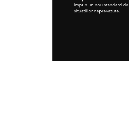
impun un nou standard de 
situatiilor neprevazute.