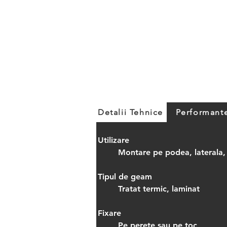
Detalii Tehnice
Performant
Utilizare
	Montare pe podea, laterala,
Tipul de geam
	Tratat termic, laminat
Fixare
	Pe perete sau pe toc