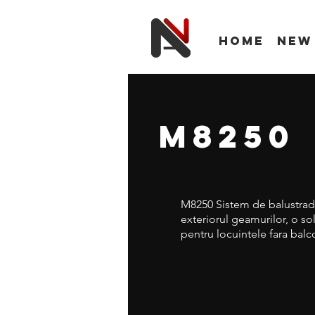
Home
New
M8250
M8250 Sistem de balustrada
exteriorul geamurilor, o so
pentru locuintele fara balc